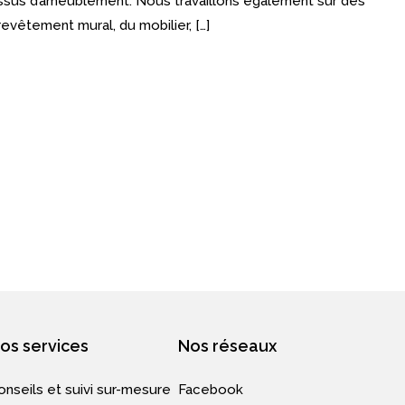
issus d’ameublement. Nous travaillons également sur des
evêtement mural, du mobilier, […]
os services
Nos réseaux
onseils et suivi sur-mesure
Facebook