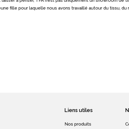
t laisser à penser, TFA n’est pas uniquement un showroom de t
fille pour laquelle nous avons travaillé autour du tissu, du r
Liens utiles
N
Nos produits
C