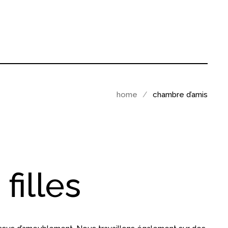
home
chambre d’amis
filles