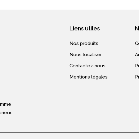
Liens utiles
N
Nos produits
C
Nous localiser
A
Contactez-nous
Pr
Mentions légales
P
gamme
rieur.