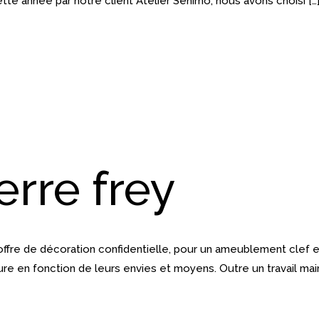
te année par notre client Atelier Senimo, nous avons choisi […
erre frey
fre de décoration confidentielle, pour un ameublement clef en 
ure en fonction de leurs envies et moyens. Outre un travail main