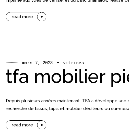
imprimé aux vues de Venise, et du banc Shamalow réalisé cet
read more
mars 7, 2023
vitrines
tfa mobilier pi
Depuis plusieurs années maintenant, TFA a développé une of
recherche de tissus, tapis et mobilier d’éditeurs ou sur-mes
read more