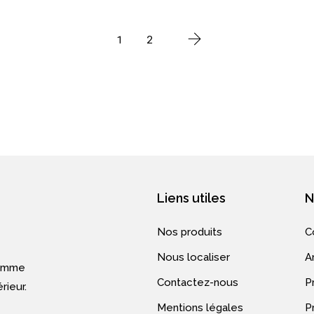
1
2
Liens utiles
N
Nos produits
C
Nous localiser
A
gamme
Contactez-nous
Pr
rieur.
Mentions légales
P