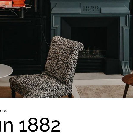
ers
un 1882