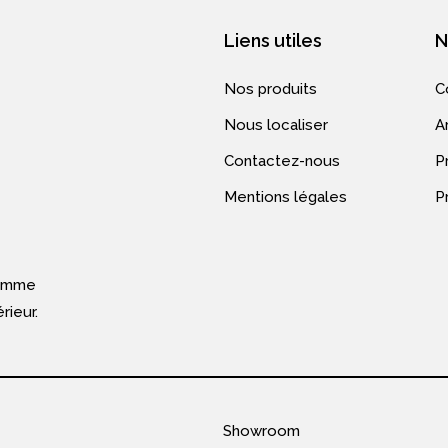
Liens utiles
N
Nos produits
C
Nous localiser
A
Contactez-nous
Pr
Mentions légales
P
gamme
rieur.
Showroom